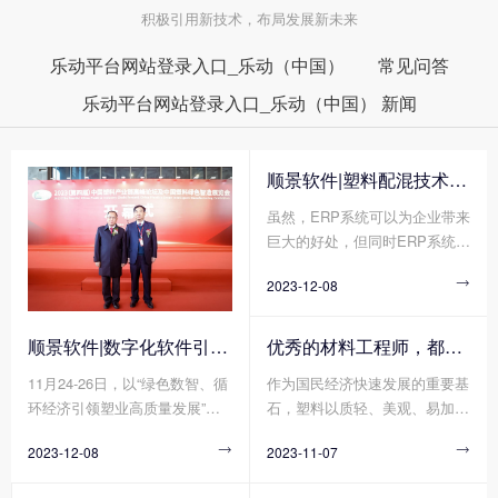
积极引用新技术，布局发展新未来
乐动平台网站登录入口_乐动（中国）
常见问答
乐动平台网站登录入口_乐动（中国） 新闻
顺景软件|塑料配混技术论坛上展示数字化的力量
虽然，ERP系统可以为企业带来
巨大的好处，但同时ERP系统的
运营成本相对来说也比较大，尤
2023-12-08

其是在当今的这种商业环境中，
降低和控制运营成本已成为一种
必要。因此，我们充分了解清楚
顺景软件|数字化软件引领新材料产业绿色智造新篇章
优秀的材料工程师，都在跟这个新朋友打交道!
ERP系统运营成本的计算方法，
11月24-26日，以“绿色数智、循
作为国民经济快速发展的重要基
以便帮助企业降低运营成本并提
环经济引领塑业高质量发展”为
石，塑料以质轻、美观、易加
高生产率。那么您知道ERP系统
主题的2023(第四届)中国塑料绿
工、耐腐蚀、绝缘等各种优点支
的运营成本计算包括有哪些方面
2023-12-08

2023-11-07

色智造展览会在绍兴正式拉开帷
撑起汽车、家电、电子电气等多
吗?
幕!随着全球环保意识的日益增
个领域轻量化、绿色化、高端化