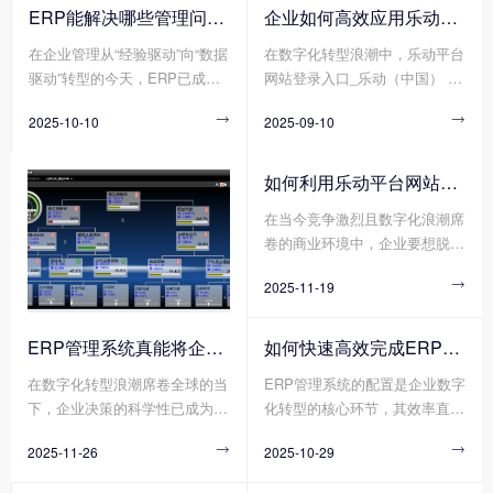
业(如离散制造与流程制造)、不
心工具，正成为重塑竞争力的关
ERP能解决哪些管理问题?
企业如何高效应用乐动平台网站登录入口_乐动（中国） ?
同规模(如初创企业与跨国集
键抓手。通过打通数据孤岛、优
在企业管理从“经验驱动”向“数据
在数字化转型浪潮中，乐动平台
团)、不同业务模式(如项目制与
化业务流程、赋能智能决策，E
驱动”转型的今天，ERP已成为
网站登录入口_乐动（中国） 已
流水线制)的企业，对ERP系统
RP系统正帮助传统企业实现
企业突破管理瓶颈、实现高效运
成为企业整合资源、优化流程、
的功能深度、部署方式、定制化
从“粗放管理”到“精益运营”的跨
2025-10-10

2025-09-10

营的核心工具。它通过整合资
提升竞争力的核心工具。然而，
程度的需求截然不同。
越式升级。那么您知道传统企业
源、优化流程、打通数据孤岛，
许多企业投入巨资引入乐动平台
如何利用ERP系统重塑竞争力
为企业提供了一体化的管理解决
网站登录入口_乐动（中国）
吗?
如何利用乐动平台网站登录入口_乐动（中国） 系统更好提升企业运营效率?
方案。无论是成本控制、决策效
后，却因实施不当、使用低效等
在当今竞争激烈且数字化浪潮席
率还是供应链协同，ERP正帮助
问题陷入“上不去、下不来”的困
卷的商业环境中，企业要想脱颖
企业解决那些传统管理模式
境。那么您知道企业如何高效应
而出、实现可持续发展，提升运
下“想改却改不动”的深层问题。
用乐动平台网站登录入口_乐动
2025-11-19

营效率是关键所在。而乐动平台
（中国） 吗?
网站登录入口_乐动（中国） 系
统作为企业管理的核心工具，正
ERP管理系统真能将企业数据转化为可执行决策吗?
如何快速高效完成ERP管理系统配置?
凭借其强大的整合与协同能力，
在数字化转型浪潮席卷全球的当
ERP管理系统的配置是企业数字
成为企业提升运营效率的得力助
下，企业决策的科学性已成为决
化转型的核心环节，其效率直接
手。
定其生存与发展的核心要素。传
影响项目落地周期与业务价值释
2025-11-26

2025-10-29

统决策模式依赖经验判断与局部
放速度。然而，传统ERP管理系
数据，而现代企业亟需通过系统
统配置方式暴露出诸多弊端，需