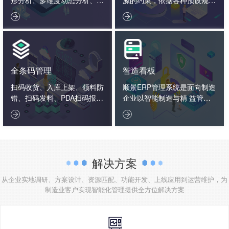
据报表决策分析、企业大数据
则，通过系统化的智能化数学


分析。
算法，通过反复模拟、试探、
优化、计算，从而给出相对完
善的生产详细计划。
全条码管理
智造看板
扫码收货、入库上架、领料防
顺景ERP管理系统是面向制造
错、扫码发料、PDA扫码报
企业以智能制造与精 益管理
工、入库标签打印、扫码出
为核心的一体化管理软件，以


货、扫码追溯生产用料、条码
制造…
盘点
解决方案
从企业实地调研、方案设计、资源匹配、功能开发、上线应用到运营维护，为
制造业客户实现智能化管理提供全方位解决方案