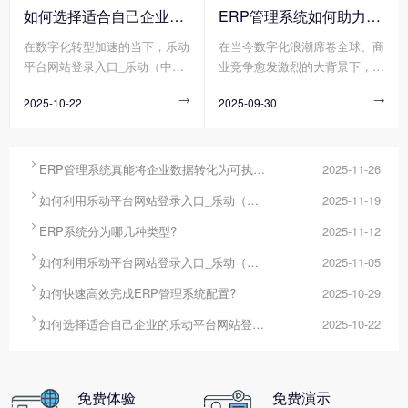
化工具将分散数据转化为可执行
求模糊导致方向偏差、流程冗余
如何选择适合自己企业的乐动平台网站登录入口_乐动（中国） ?
ERP管理系统如何助力企业实现高效管理?
的决策方案。其中，ERP管理系
造成资源浪费、技术壁垒阻碍实
在数字化转型加速的当下，乐动
在当今数字化浪潮席卷全球、商
统作为企业资源整合的核心平
施进度，这些问题使得配置周期
平台网站登录入口_乐动（中
业竞争愈发激烈的大背景下，企
台，正通过其强大的数据整合、
不断延长、成本持续超支，严重
国） 已成为企业提升管理效
业面临着前所未有的挑战与机
分析与决策支持能力，成为破解
制约了企业数字化转型的步伐。
2025-10-22

2025-09-30

率、构建竞争力的核心工具。然
遇。高效管理成为企业在这场时
这一难题的关键工具。
而，市场上的乐动平台网站登录
代大考中脱颖而出的关键要素，
入口_乐动（中国） 在功能架
而ERP管理系统凭借其强大的资
构、实施模式、服务能力等方面
源整合与流程优化能力，逐渐成

ERP管理系统真能将企业数据转化为可执行决策吗?
2025-11-26
存在显著差异，企业若缺乏系统
为企业提升管理效能、实现可持

如何利用乐动平台网站登录入口_乐动（中国） 系统更好提升企业运营效率?
2025-11-19
性选型方法，易陷入“功能冗余
续发展的核心支撑。
导致成本浪费”或“适配不足引发

ERP系统分为哪几种类型?
2025-11-12
二次改造”的困境。那么您知道

如何利用乐动平台网站登录入口_乐动（中国） 帮助企业更好地规避风险?
2025-11-05
如何选择适合自己企业的乐动平
台网站登录入口_乐动（中国）

如何快速高效完成ERP管理系统配置?
2025-10-29
吗?

如何选择适合自己企业的乐动平台网站登录入口_乐动（中国） ?
2025-10-22
免费体验
免费演示