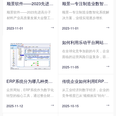
强，绿色、智能、可持续的生产
的发展进程。众所周知，单一合
顺景软件——2023先进高分子材料产业高质量发展大会暨工程塑料产业创新大会
顺景—专注制造业数智化系统解决方案，业绩实现逐步增长
方式已经成为新材料产业发展的
成树脂一般无法单独使用，需要
顺景软件——2023先进高分子
顺景—专注制造业数智化系统解
重要趋势。在这个背景下，顺景
进行各种改性处理，以获得更加
材料产业高质量发展大会暨工程
决方案，业绩实现逐步增长
软件作为一家专注于做新材料产
优异均衡的性能，才能真正满足
塑料产业创新大会
业的数字化软件企业，带着创新
使用要求。在材料界，没有十全
2023-11-01

2023-11-01

技术和解决方案，参加了第四届
十美的塑料制品，但有不断追求
中国塑料绿色智造展览会。
性能完美的配方设计，不经改性
的塑料，注定难堪大用，不会是
如何利用乐动平台网站登录入口_乐动（中国） 帮助企业更好地规避风险?
靠谱的产品和商品，作为承接上
在全球化竞争加剧的今天，企业
游合成树脂和下游具体应用的改
面临的运营风险日益复杂，容易
性塑料行业，其重要性自然不言
出现供应链中断、财务舞弊、合
而喻。
2025-11-05

规漏洞、库存积压等问题，轻则
导致成本攀升，重则威胁企业生
存。在此背景下，乐动平台网站
ERP系统分为哪几种类型?
传统企业如何利用ERP系统重塑竞争力?
登录入口_乐动（中国） 作为企
众所周知，ERP系统作为数字化
从工业经济到数字经济，企业的
业数字化转型的基石，凭借其数
转型的核心工具，通过整合财
竞争维度已从“规模效应”转向“敏
据整合、流程标准化与实时监控
务、供应链、生产、人力资源等
捷响应”。传统企业若想在不确
能力，正成为企业规避风险的关
2025-11-12

2025-10-15

模块，能构建起企业资源统一管
定性的市场中实现韧性增长，E
键工具。
理的“数字中枢”。然而，不同行
RP系统作为企业资源整合的核