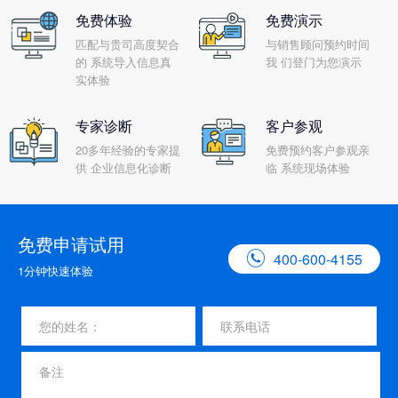
免费体验
免费演示
匹配与贵司高度契合
与销售顾问预约时间
的 系统导入信息真
我 们登门为您演示
实体验
专家诊断
客户参观
20多年经验的专家提
免费预约客户参观亲
供 企业信息化诊断
临 系统现场体验
免费申请试用

400-600-4155
1分钟快速体验