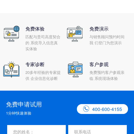
免费体验
免费演示
匹配与贵司高度契合
与销售顾问预约时间
的 系统导入信息真
我 们登门为您演示
实体验
专家诊断
客户参观
20多年经验的专家提
免费预约客户参观亲
供 企业信息化诊断
临 系统现场体验
免费申请试用

400-600-4155
1分钟快速体验