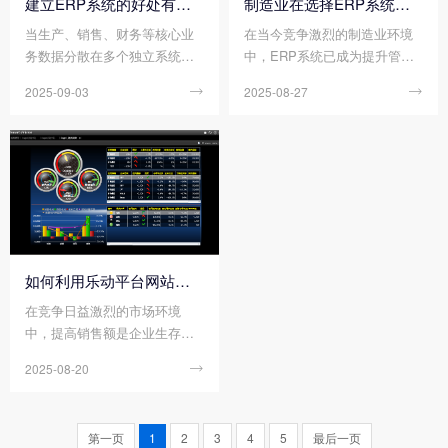
建立ERP系统的好处有哪些?
制造业在选择ERP系统时应考虑哪些条件?
学、系统的评估体系，全面、
当生产、销售、财务等核心业
在当今竞争激烈的制造业环境
深入地剖析ERP系统与行业需
务数据分散在多个独立系统
中，ERP系统已成为提升管理
求的契合度，对于企业实现数
中，当跨部门协作因信息滞后
效率、优化资源配置、增强市
字化转型目标、保障长期稳定
2025-09-03

2025-08-27

频繁受阻，当管理层依赖“经验
场响应能力的关键工具。但面
发展具有至关重要的意义。
直觉”而非“数据洞察”做决策
对市场上琳琅满目的ERP产
——这些场景正成为制约企业
品，制造企业选择不当不仅会
发展的隐形枷锁。而通过建立E
造成资金浪费，更可能阻碍企
RP系统，能为企业打破数据壁
业发展。
垒、重构运营逻辑提供了关键
工具。
如何利用乐动平台网站登录入口_乐动（中国） 提高销售额?
在竞争日益激烈的市场环境
中，提高销售额是企业生存和
发展的核心目标。传统的销售
2025-08-20

管理方式往往效率低下，信息
滞后，难以快速响应市场变
化。而企业资源计划(ERP)软
第一页
1
2
3
4
5
最后一页
件，作为企业管理的“中枢神经