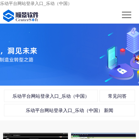
乐动平台网站登录入口_乐动（中国）
乐动平台网站登录入口_乐动（中国）
常见问答
乐动平台网站登录入口_乐动（中国） 新闻