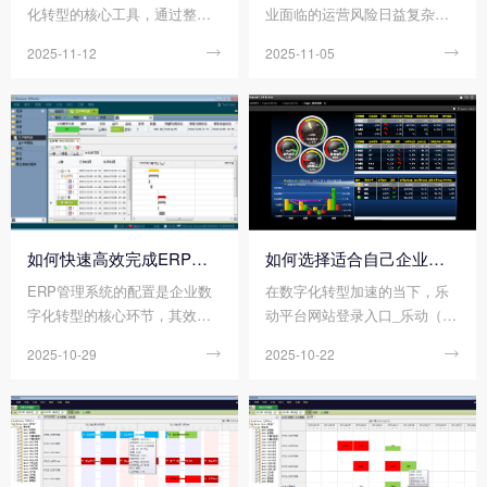
化转型的核心工具，通过整合
业面临的运营风险日益复杂，
财务、供应链、生产、人力资
容易出现供应链中断、财务舞
2025-11-12

2025-11-05

源等模块，能构建起企业资源
弊、合规漏洞、库存积压等问
统一管理的“数字中枢”。然而，
题，轻则导致成本攀升，重则
不同行业(如离散制造与流程制
威胁企业生存。在此背景下，
造)、不同规模(如初创企业与跨
乐动平台网站登录入口_乐动
国集团)、不同业务模式(如项目
（中国） 作为企业数字化转型
制与流水线制)的企业，对ERP
的基石，凭借其数据整合、流
系统的功能深度、部署方式、
程标准化与实时监控能力，正
定制化程度的需求截然不同。
成为企业规避风险的关键工
具。
如何快速高效完成ERP管理系统配置?
如何选择适合自己企业的乐动平台网站登录入口_乐动（中国） ?
ERP管理系统的配置是企业数
在数字化转型加速的当下，乐
字化转型的核心环节，其效率
动平台网站登录入口_乐动（中
直接影响项目落地周期与业务
国） 已成为企业提升管理效
2025-10-29

2025-10-22

价值释放速度。然而，传统ER
率、构建竞争力的核心工具。
P管理系统配置方式暴露出诸多
然而，市场上的乐动平台网站
弊端，需求模糊导致方向偏
登录入口_乐动（中国） 在功
差、流程冗余造成资源浪费、
能架构、实施模式、服务能力
技术壁垒阻碍实施进度，这些
等方面存在显著差异，企业若
问题使得配置周期不断延长、
缺乏系统性选型方法，易陷