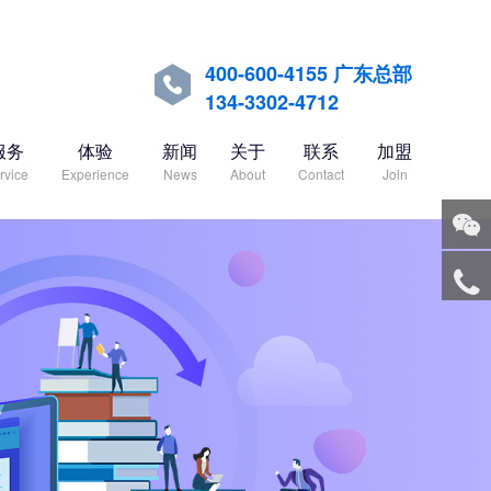
400-600-4155 广东总部

134-3302-4712
服务
体验
新闻
关于
联系
加盟
rvice
Experience
News
About
Contact
Join
关注
微信
服务
热线
回到
顶部