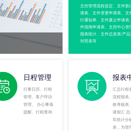
文控管理流程设定、文件新
请表、文件变更申请表、文
行通知单、文件废止申请表
件借阅申请表、文控中心管
报表统计、文件总览表/产品
对照表等
日程管理
报表
行事日历、行程
汇总行程
管理、客户拜访
流程报表
管理、 办公事项
效考核表
提醒、行程查询
请假汇 
车统计分
表，为管