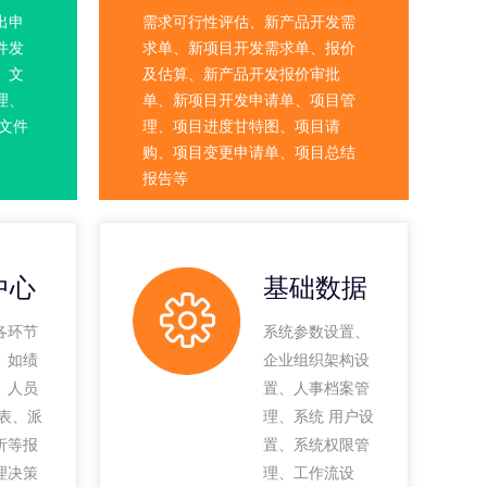
出申
需求可行性评估、新产品开发需
件发
求单、新项目开发需求单、报价
、文
及估算、新产品开发报价审批
理、
单、新项目开发申请单、项目管
文件
理、项目进度甘特图、项目请
购、项目变更申请单、项目总结
报告等
中心
基础数据
各环节
系统参数设置、
、如绩
企业组织架构设
、人员
置、人事档案管
总表、派
理、系统 用户设
析等报
置、系统权限管
理决策
理、工作流设