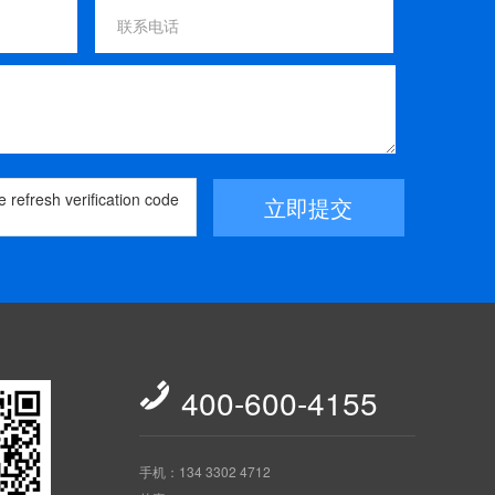
立即提交

400-600-4155
手机：134 3302 4712