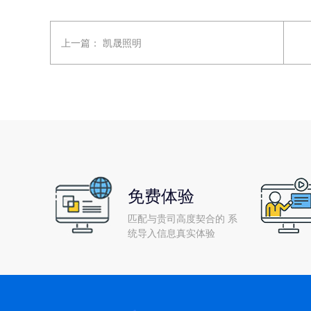
上一篇：
凯晟照明
免费体验
匹配与贵司高度契合的 系
统导入信息真实体验