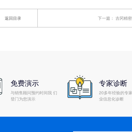
返回目录
下一篇：
吉冈精密
免费演示
专家诊断
与销售顾问预约时间我 们
20多年经验的专家
登门为您演示
业信息化诊断