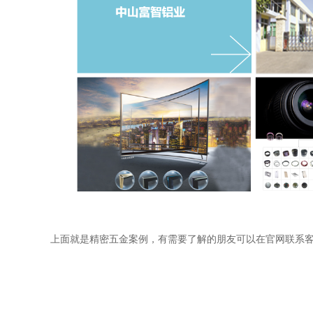
上面就是精密五金案例，有需要了解的朋友可以在官网联系