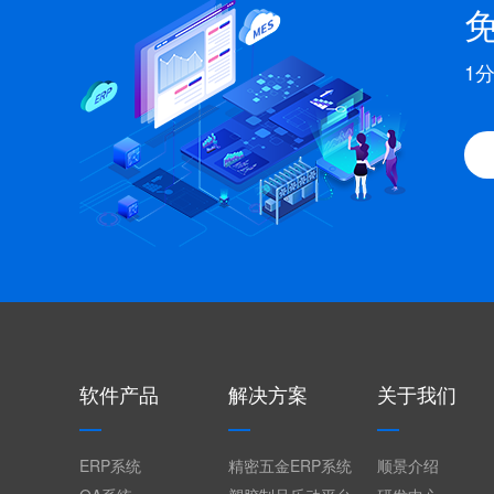
1
软件产品
解决方案
关于我们
ERP系统
精密五金ERP系统
顺景介绍