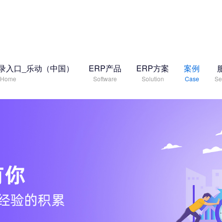
录入口_乐动（中国）
ERP产品
ERP方案
案例
Home
Software
Solution
Case
Se