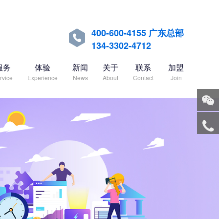
400-600-4155 广东总部

134-3302-4712
服务
体验
新闻
关于
联系
加盟
rvice
Experience
News
About
Contact
Join
关注
微信
服务
热线
回到
顶部